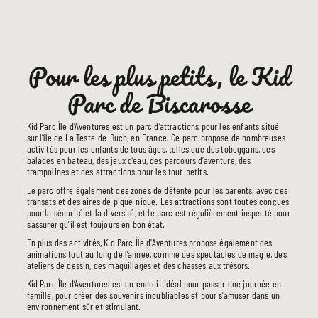
Pour les plus petits, le Kid
Parc de Biscarosse
Kid Parc Île d’Aventures est un parc d’attractions pour les enfants situé
sur l’île de La Teste-de-Buch, en France. Ce parc propose de nombreuses
activités pour les enfants de tous âges, telles que des toboggans, des
balades en bateau, des jeux d’eau, des parcours d’aventure, des
trampolines et des attractions pour les tout-petits.
Le parc offre également des zones de détente pour les parents, avec des
transats et des aires de pique-nique. Les attractions sont toutes conçues
pour la sécurité et la diversité, et le parc est régulièrement inspecté pour
s’assurer qu’il est toujours en bon état.
LE CAMPING
En plus des activités, Kid Parc Île d’Aventures propose également des
PRESTATIONS
animations tout au long de l’année, comme des spectacles de magie, des
ateliers de dessin, des maquillages et des chasses aux trésors.
HÉBERGEMENTS
Kid Parc Île d’Aventures est un endroit idéal pour passer une journée en
TOURISME
famille, pour créer des souvenirs inoubliables et pour s’amuser dans un
INFOS UTILES
environnement sûr et stimulant.