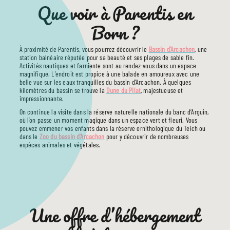
Que voir à Parentis en
Born ?
À proximité de Parentis, vous pourrez découvrir le
Bassin d’Arcachon
, une
station balnéaire réputée pour sa beauté et ses plages de sable fin.
Activités nautiques et farniente sont au rendez-vous dans un espace
magnifique. L’endroit est propice à une balade en amoureux avec une
belle vue sur les eaux tranquilles du bassin d’Arcachon. À quelques
kilomètres du bassin se trouve la
Dune du Pilat
, majestueuse et
impressionnante.
On continue la visite dans la réserve naturelle nationale du banc d’Arguin,
LE CAMPING
où l’on passe un moment magique dans un espace vert et fleuri. Vous
pouvez emmener vos enfants dans la réserve ornithologique du Teich ou
PRESTATIONS
dans le
Zoo du bassin d’Arcachon
pour y découvrir de nombreuses
HÉBERGEMENTS
espèces animales et végétales.
TOURISME
INFOS UTILES
Une offre d’hébergement