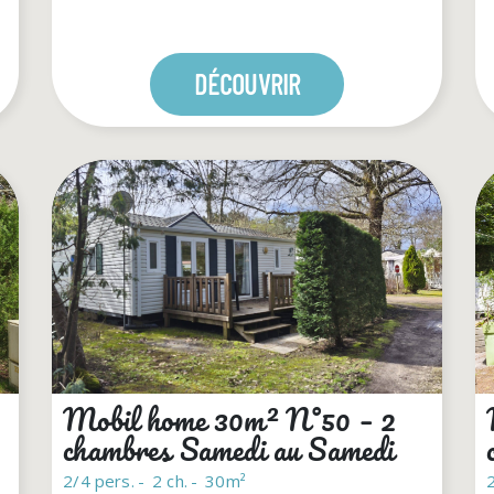
DÉCOUVRIR
 Les Pins
pins.com
Mobil home 30m² N°50 – 2
chambres Samedi au Samedi
2/4 pers.
2 ch.
30m²
2