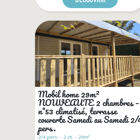
Mobil home 29m²
NOUVEAUTE 2 chambres –
n°53 climatisé, terrasse
couverte Samedi au Samedi 2/
pers.
2/4 pers.
2 ch.
29m²