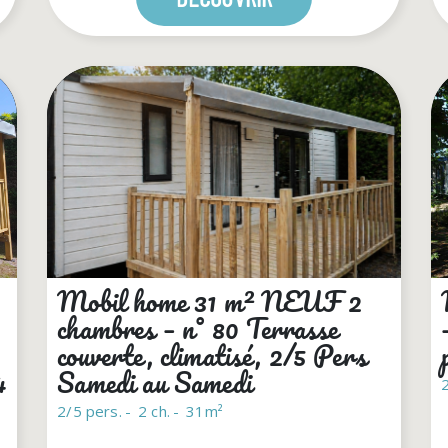
Mobil home 31 m² NEUF 2
chambres – n° 80 Terrasse
couverte, climatisé, 2/5 Pers
4
Samedi au Samedi
2
2/5 pers.
2 ch.
31m²