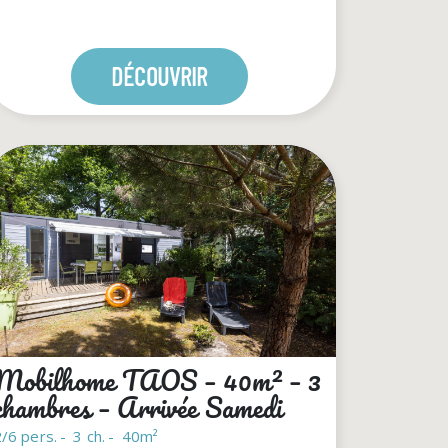
DÉCOUVRIR
Mobilhome TAOS – 40m² – 3
chambres – Arrivée Samedi
/6 pers.
3 ch.
40m²