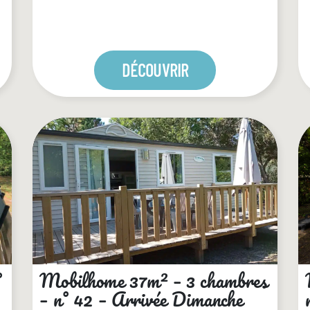
DÉCOUVRIR
°
Mobilhome 37m² – 3 chambres
– n° 42 – Arrivée Dimanche