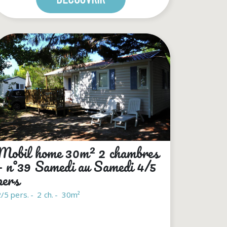
Mobil home 30m² 2 chambres
– n°39 Samedi au Samedi 4/5
pers
/5 pers.
2 ch.
30m²