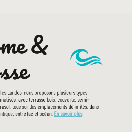
home &
LE CAMPING
sse
PRESTATIONS
HÉBERGEMENTS
TOURISME
INFOS UTILES
 les Landes, nous proposons plusieurs types
matisés, avec terrasse bois, couverte, semi-
arasol, tous sur des emplacements délimités, dans
antique, entre lac et océan.
En savoir plus