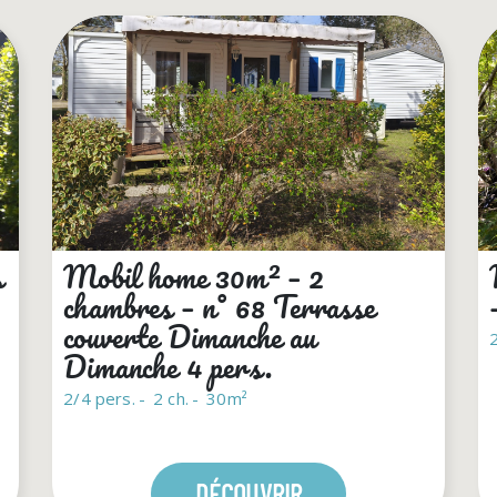
s
Mobil home 30m² – 2
chambres – n° 68 Terrasse
couverte Dimanche au
2
Dimanche 4 pers.
2/4 pers.
2 ch.
30m²
DÉCOUVRIR