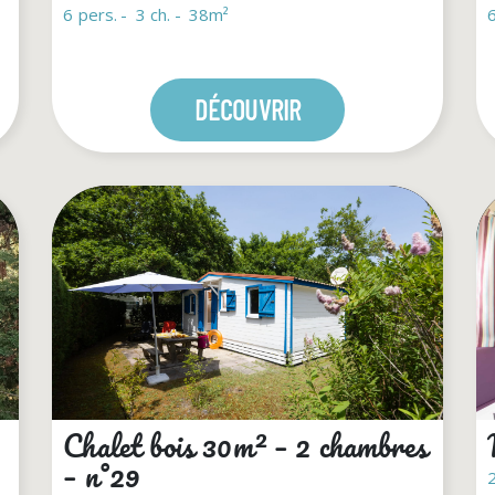
6 pers.
3 ch.
38m²
6
DÉCOUVRIR
Chalet bois 30m² – 2 chambres
– n°29
2