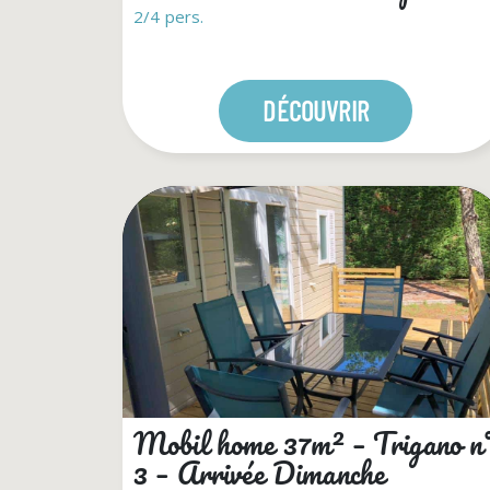
2/4 pers.
DÉCOUVRIR
Mobil home 37m² – Trigano n
3 – Arrivée Dimanche