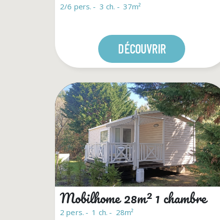
2/6 pers.
3 ch.
37m²
DÉCOUVRIR
Mobilhome 28m² 1 chambre
2 pers.
1 ch.
28m²